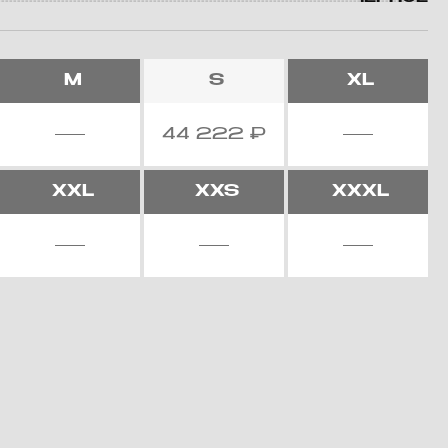
M
S
XL
44 222
₽
XXL
XXS
XXXL