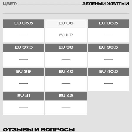
ЦВЕТ:
ЗЕЛЕНЫЙ ЖЕЛТЫЙ
EU
35.5
EU
36
EU
36.5
6 111
₽
EU
37.5
EU
38
EU
38.5
EU
39
EU
40
EU
40.5
EU
41
EU
42
ОТЗЫВЫ И ВОПРОСЫ