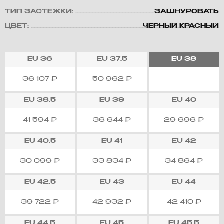
ТИП ЗАСТЕЖКИ:
ЗАШНУРОВАТЬ
ЦВЕТ:
ЧЕРНЫЙ КРАСНЫЙ
EU
36
EU
37.5
EU
38
36 107
₽
50 962
₽
EU
38.5
EU
39
EU
40
41 594
₽
36 644
₽
29 696
₽
EU
40.5
EU
41
EU
42
30 099
₽
33 834
₽
34 864
₽
EU
42.5
EU
43
EU
44
39 722
₽
42 932
₽
42 410
₽
EU
44.5
EU
45
EU
45.5