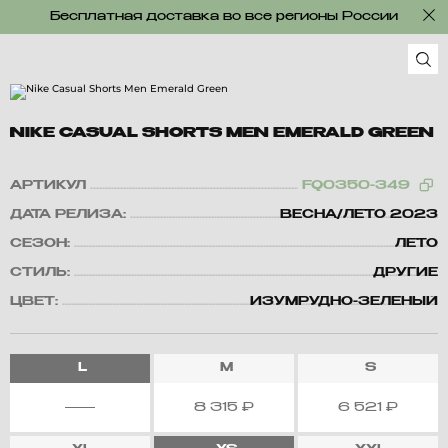
Бесплатная доставка во все регионы России
NIKE CASUAL SHORTS MEN EMERALD GREEN
АРТИКУЛ
FQ0350-349
ДАТА РЕЛИЗА:
ВЕСНА/ЛЕТО 2023
СЕЗОН:
ЛЕТО
СТИЛЬ:
ДРУГИЕ
ЦВЕТ:
ИЗУМРУДНО-ЗЕЛЕНЫЙ
L
M
S
8 315
₽
6 521
₽