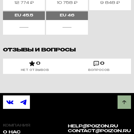
12 774
₽
10 758
₽
9 848
₽
EU
45.5
EU
46
ОТЗЫВЫ И ВОПРОСЫ
0
0
НЕТ ОТЗЫВОВ
ВОПРОСОВ
КОМПАНИЯ
HELP@POIZON.RU
CONTACT@POIZON.RU
О НАС