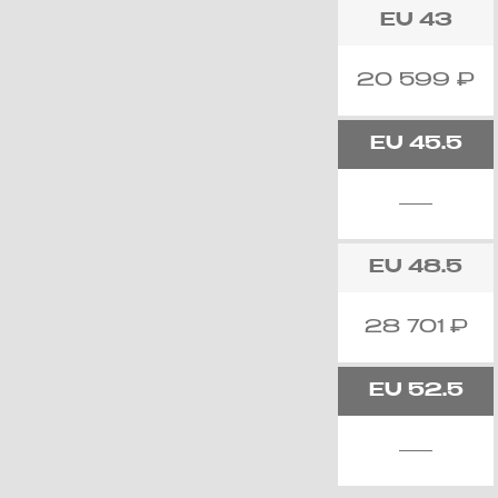
EU
43
20 599
₽
EU
45.5
EU
48.5
28 701
₽
EU
52.5