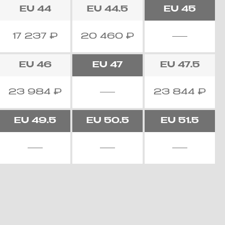
EU
44
EU
44.5
EU
45
17 237
₽
20 460
₽
EU
46
EU
47
EU
47.5
23 984
₽
23 844
₽
EU
49.5
EU
50.5
EU
51.5