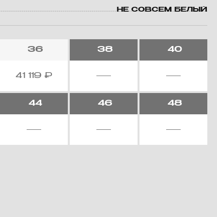
НЕ СОВСЕМ БЕЛЫЙ
36
38
40
41 119
₽
44
46
48