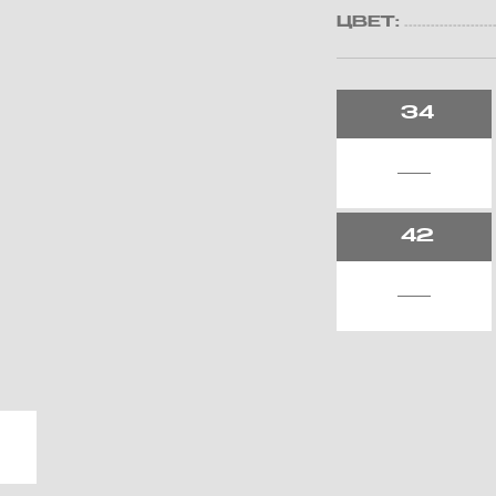
ЦВЕТ:
34
42