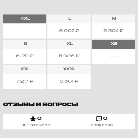
4XL
L
M
6 007
₽
5 304
₽
S
XL
XS
6 179
₽
5 926
₽
XXL
XXXL
7 217
₽
8 561
₽
ОТЗЫВЫ И ВОПРОСЫ
0
0
НЕТ ОТЗЫВОВ
ВОПРОСОВ