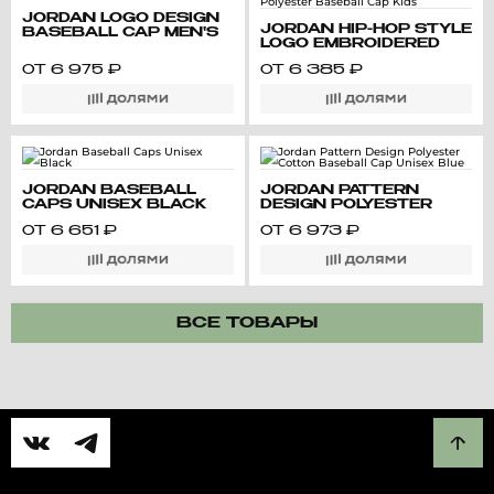
JORDAN LOGO DESIGN
JORDAN HIP-HOP STYLE
BASEBALL CAP MEN'S
LOGO EMBROIDERED
BLUE
CAMOUFLAGE PATTERN
ОТ
6 975
₽
ОТ
6 385
₽
POLYESTER BASEBALL
CAP KIDS
JORDAN BASEBALL
JORDAN PATTERN
CAPS UNISEX BLACK
DESIGN POLYESTER
COTTON BASEBALL
ОТ
6 651
₽
ОТ
6 973
₽
CAP UNISEX BLUE
ВСЕ ТОВАРЫ