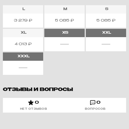
L
M
S
3 279
₽
5 085
₽
5 085
₽
XL
XS
XXL
4 013
₽
XXXL
ОТЗЫВЫ И ВОПРОСЫ
0
0
НЕТ ОТЗЫВОВ
ВОПРОСОВ