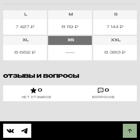
L
M
S
7 427
₽
8 119
₽
7 144
₽
XL
XS
XXL
8 662
₽
8 383
₽
ОТЗЫВЫ И ВОПРОСЫ
0
0
НЕТ ОТЗЫВОВ
ВОПРОСОВ