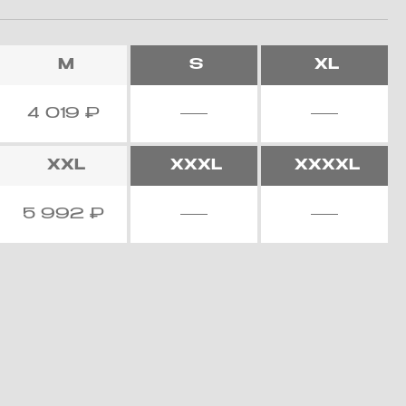
M
S
XL
4 019
₽
XXL
XXXL
XXXXL
5 992
₽