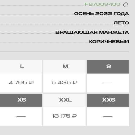
FB7339-133
ОСЕНЬ 2023 ГОДА
ЛЕТО
ВРАЩАЮЩАЯ МАНЖЕТА
КОРИЧНЕВЫЙ
L
M
S
4 795
₽
5 435
₽
XS
XXL
XXS
13 175
₽