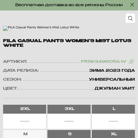
Бесплатная доставка во все регионы России
FILA CASUAL PANTS WOMEN'S MIST LOTUS
WHITE
АРТИКУЛ
F51W349605A-IV
ДАТА РЕЛИЗА:
ЗИМА 2023 ГОДА
СЕЗОН:
УНИВЕРСАЛЬНЫЙ
ЦВЕТ:
ДЖУЛИАН УАЙТ
2XL
3XL
L
M
S
XL