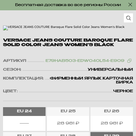
Бесплатная доставка во все регионы России
VERSACE JEANS COUTURE BAROQUE FLARE
SOLID COLOR JEANS WOMEN'S BLACK
АРТИКУЛ
E79HAB503-EDW040L54-E909
СЕЗОН:
УНИВЕРСАЛЬНЫЙ
КОМПЛЕКТАЦИЯ:
ФИРМЕННЫЙ ЯРЛЫК КАРТОЧНАЯ
БИРКА
ЦВЕТ:
ЧЕРНОЕ
EU
24
EU
25
EU
26
28 981
₽
28 981
₽