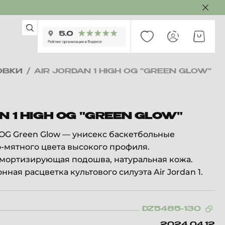
ОВКИ
/
AIR JORDAN 1 HIGH OG "GREEN GLOW"
N 1 HIGH OG "GREEN GLOW"
h OG Green Glow — унисекс баскетбольные
-мятного цвета высокого профиля.
амортизирующая подошва, натуральная кожа.
ная расцветка культового силуэта Air Jordan 1.
DZ5485-130
2024.04.12