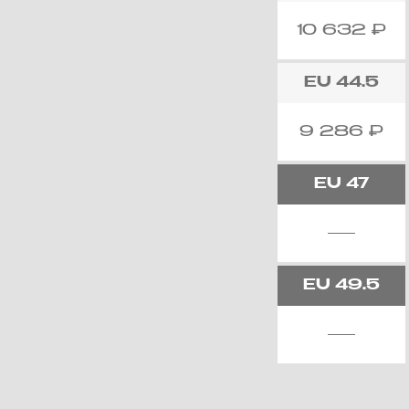
10 632
₽
EU
44.5
9 286
₽
EU
47
EU
49.5