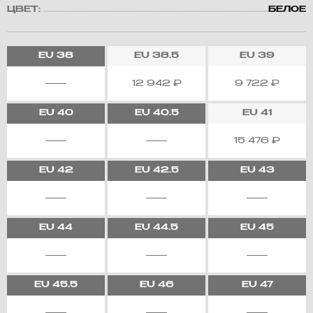
ЦВЕТ:
БЕЛОЕ
EU
38
EU
38.5
EU
39
12 942
₽
9 722
₽
EU
40
EU
40.5
EU
41
15 476
₽
EU
42
EU
42.5
EU
43
EU
44
EU
44.5
EU
45
EU
45.5
EU
46
EU
47