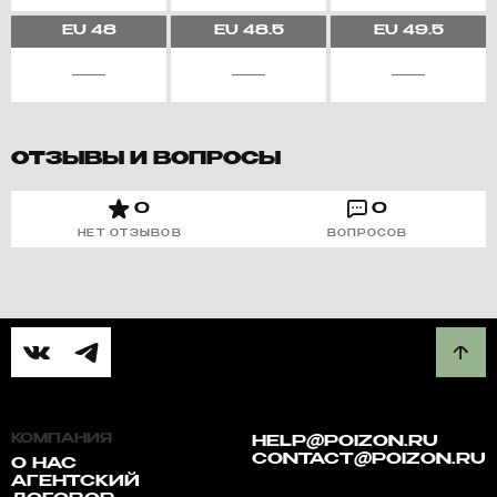
EU
48
EU
48.5
EU
49.5
ОТЗЫВЫ И ВОПРОСЫ
0
0
НЕТ ОТЗЫВОВ
ВОПРОСОВ
КОМПАНИЯ
HELP@POIZON.RU
CONTACT@POIZON.RU
О НАС
АГЕНТСКИЙ