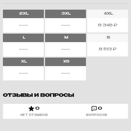
2XL
3XL
4XL
8 348
₽
L
M
S
8 513
₽
XL
XS
ОТЗЫВЫ И ВОПРОСЫ
0
0
НЕТ ОТЗЫВОВ
ВОПРОСОВ