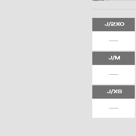
J/2XO
J/M
J/XS