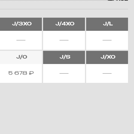
J/3XO
J/4XO
J/L
J/O
J/S
J/XO
5 678
₽