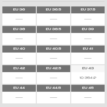
EU
36
EU
36.5
EU
37.5
EU
38
EU
38.5
EU
39
EU
40
EU
40.5
EU
41
EU
42
EU
42.5
EU
43
10 354
₽
EU
44
EU
44.5
EU
45