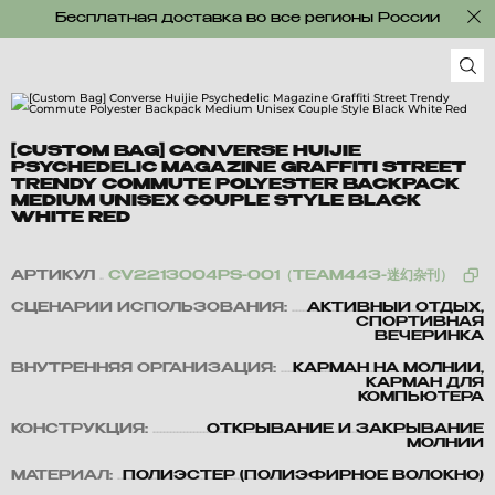
Бесплатная доставка во все регионы России
[CUSTOM BAG] CONVERSE HUIJIE
PSYCHEDELIC MAGAZINE GRAFFITI STREET
TRENDY COMMUTE POLYESTER BACKPACK
MEDIUM UNISEX COUPLE STYLE BLACK
WHITE RED
АРТИКУЛ
CV2213004PS-001（TEAM443-迷幻杂刊）
СЦЕНАРИЙ ИСПОЛЬЗОВАНИЯ:
АКТИВНЫЙ ОТДЫХ,
СПОРТИВНАЯ
ВЕЧЕРИНКА
ВНУТРЕННЯЯ ОРГАНИЗАЦИЯ:
КАРМАН НА МОЛНИИ,
КАРМАН ДЛЯ
КОМПЬЮТЕРА
КОНСТРУКЦИЯ:
ОТКРЫВАНИЕ И ЗАКРЫВАНИЕ
МОЛНИИ
МАТЕРИАЛ:
ПОЛИЭСТЕР (ПОЛИЭФИРНОЕ ВОЛОКНО)