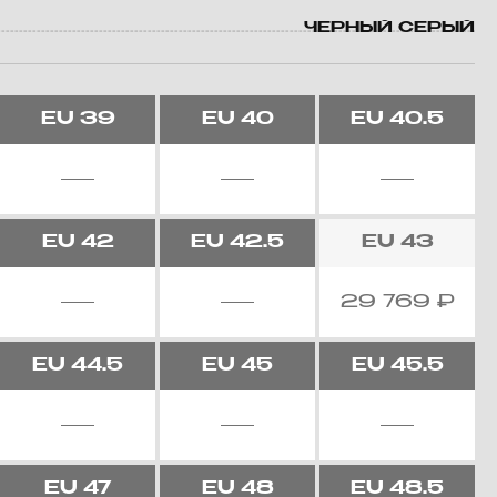
ЧЕРНЫЙ СЕРЫЙ
EU
39
EU
40
EU
40.5
EU
42
EU
42.5
EU
43
29 769
₽
EU
44.5
EU
45
EU
45.5
EU
47
EU
48
EU
48.5