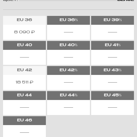
ЦВЕТ:
БЕЛОЕ
EU
36
EU
36⅔
EU
39⅓
8 090
₽
EU
40
EU
40⅔
EU
41⅓
EU
42
EU
42⅔
EU
43⅓
18 511
₽
EU
44
EU
44⅔
EU
45⅓
EU
46