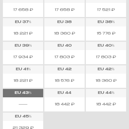
17 658
₽
17 658
₽
17 521
₽
EU
37⅓
EU
38
EU
38⅔
18 221
₽
18 360
₽
15 776
₽
EU
39⅓
EU
40
EU
40⅔
17 934
₽
17 803
₽
17 803
₽
EU
41⅓
EU
42
EU
42⅔
18 221
₽
18 576
₽
18 360
₽
EU
43⅓
EU
44
EU
44⅔
18 442
₽
18 442
₽
EU
45⅓
21 329
₽