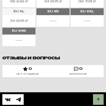
36 242
₽
34 905
₽
39 708
₽
EU
XL
EU
XS
EU
XXL
34 905
₽
EU
XXS
ОТЗЫВЫ И ВОПРОСЫ
0
0
НЕТ ОТЗЫВОВ
ВОПРОСОВ