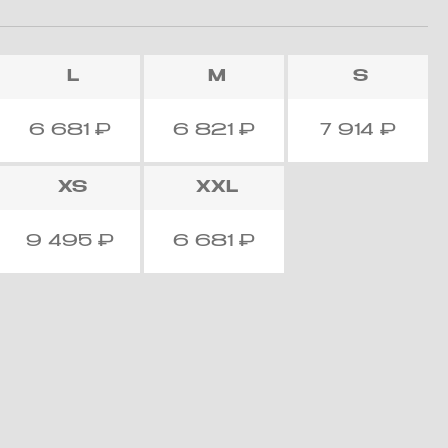
L
M
S
6 681
₽
6 821
₽
7 914
₽
XS
XXL
9 495
₽
6 681
₽