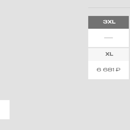
3XL
XL
6 681
₽