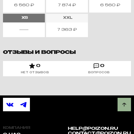
6 560
₽
7 874
₽
6 560
₽
XS
XXL
7 363
₽
ОТЗЫВЫ И ВОПРОСЫ
0
0
НЕТ ОТЗЫВОВ
ВОПРОСОВ
КОМПАНИЯ
HELP@POIZON.RU
CONTACT@POIZON.RU