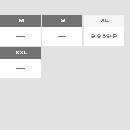
M
S
XL
9 969
₽
XXL