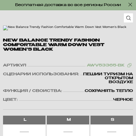
Бесплатная доставка во все регионы России
NEW BALANCE TRENDY FASHION
COMFORTABLE WARM DOWN VEST
WOMEN'S BLACK
АРТИКУЛ
AWV53365-BK
СЦЕНАРИЙ ИСПОЛЬЗОВАНИЯ:
ПЕШИЙ ТУРИЗМ НА
ОТКРЫТОМ
ВОЗДУХЕ
ФУНКЦИЯ / СВОЙСТВА:
СОХРАНЯТЬ ТЕПЛО
ЦВЕТ:
ЧЕРНОЕ
L
M
S