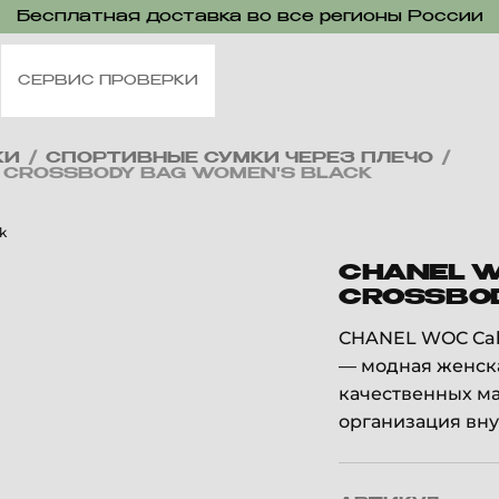
Бесплатная доставка во все регионы России
СЕРВИС ПРОВЕРКИ
КИ
/
СПОРТИВНЫЕ СУМКИ ЧЕРЕЗ ПЛЕЧО
/
, CROSSBODY BAG WOMEN'S BLACK
CHANEL W
CROSSBOD
CHANEL WOC Calf
— модная женска
качественных ма
организация вну