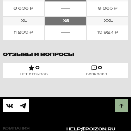
8 636
₽
9 865
₽
XL
XS
XXL
11 233
₽
13 924
₽
ОТЗЫВЫ И ВОПРОСЫ
0
0
НЕТ ОТЗЫВОВ
ВОПРОСОВ
КОМПАНИЯ
HELP@POIZON.RU