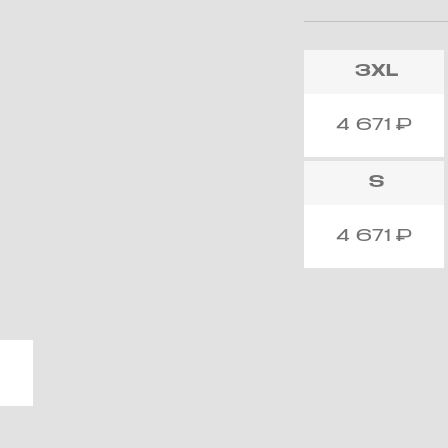
3XL
4 671
₽
S
4 671
₽