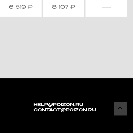
6 519
₽
8 107
₽
HELP@POIZON.RU
CONTACT@POIZON.RU