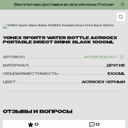
Бесплатная доставка во все регионы России
YONEX SPORTS WATER BOTTLE AC590EX
PORTABLE DIRECT DRINK BLACK 1000ML
АРТИКУЛ
AC590EX-007
МАТЕРИАЛ:
ДРУГИЕ
ОБЪЕМ/ВМЕСТИМОСТЬ:
1000ML
ЦВЕТ:
AC590EX ЧЕРНЫЙ
ОТЗЫВЫ И ВОПРОСЫ
0
0