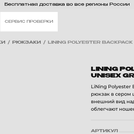
Бесплатная доставка во все регионы России
СЕРВИС ПРОВЕРКИ
КИ
/
РЮКЗАКИ
/
LINING POLYESTER BACKPACK
LINING P
UNISEX G
LiNing Polyeste
рюкзак в сером 
внешний вид на
облегчают ношен
АРТИКУЛ