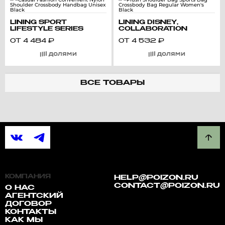
LINING SPORT
LINING DISNEY,
LIFESTYLE SERIES
COLLABORATION
CASUAL FASHION
PLUSH SHOULDER BAG
ОТ
4 484
₽
ОТ
4 532
₽
CONVENIENT NYLON
SPORTS BAG
SHOULDER
CROSSBODY BAG
CROSSBODY HANDBAG
REGULAR WOMEN'S
UNISEX BLACK
BLACK
ВСЕ ТОВАРЫ
КОМПАНИЯ
HELP@POIZON.RU
CONTACT@POIZON.RU
О НАС
АГЕНТСКИЙ
ДОГОВОР
КОНТАКТЫ
КАК МЫ