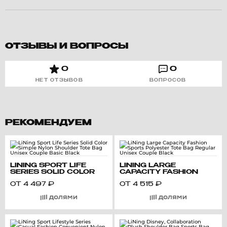
ОТЗЫВЫ И ВОПРОСЫ
0
0
НЕТ ОТЗЫВОВ
ВОПРОСОВ
РЕКОМЕНДУЕМ
LINING SPORT LIFE
LINING LARGE
SERIES SOLID COLOR
CAPACITY FASHION
SIMPLE NYLON
SPORTS POLYESTER
ОТ
4 497
₽
ОТ
4 515
₽
SHOULDER TOTE BAG
TOTE BAG REGULAR
UNISEX COUPLE BASIC
UNISEX COUPLE BLACK
BLACK