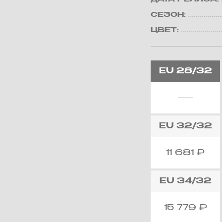
СЕЗОН:
ЦВЕТ:
EU
28/32
EU
32/32
11 681
₽
EU
34/32
15 779
₽