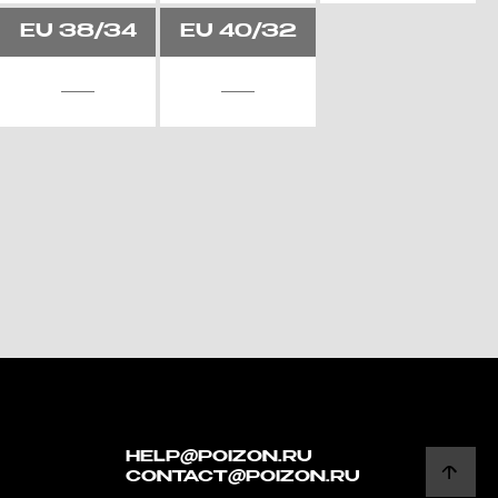
EU
38/34
EU
40/32
HELP@POIZON.RU
CONTACT@POIZON.RU