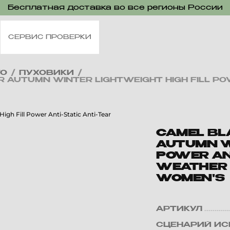
Бесплатная доставка во все регионы России
СЕРВИС ПРОВЕРКИ
ТО
/
ПУХОВИКИ
/
 AUTUMN WINTER LIGHTWEIGHT HIGH FILL PO
CAMEL BL
AUTUMN W
POWER ANT
WEATHER
WOMEN'S
АРТИКУЛ
СЦЕНАРИЙ ИС