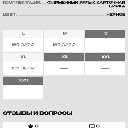
КОМПЛЕКТАЦИЯ:
ФИРМЕННЫЙ ЯРЛЫК КАРТОЧНАЯ
БИРКА
ЦВЕТ:
ЧЕРНОЕ
L
M
S
185 027
₽
185 027
₽
XL
XS
XXL
185 027
₽
XXS
ОТЗЫВЫ И ВОПРОСЫ
0
0