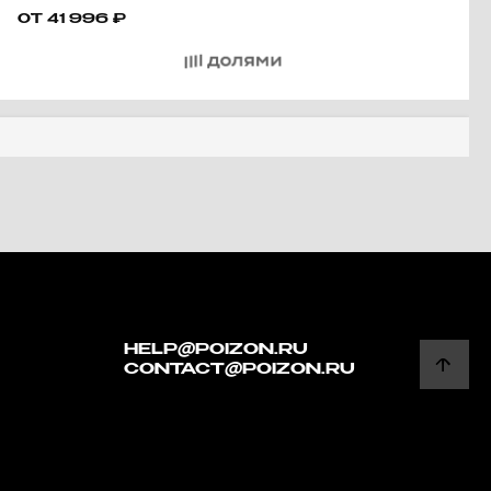
SMOOTH BUCKLE LEATHER
ОТ
41 996
₽
BELTS MEN'S BLACK
WIDTH: 3.5CM
HELP@POIZON.RU
CONTACT@POIZON.RU