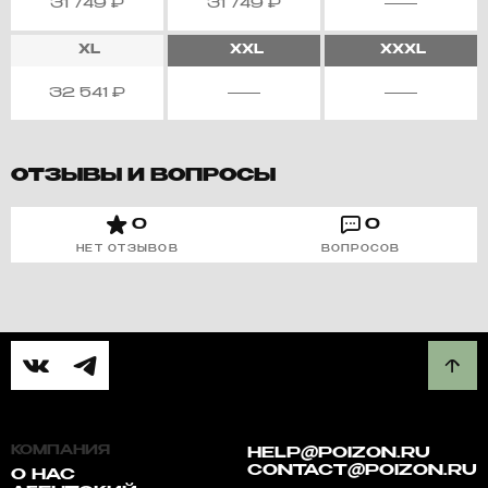
31 749
₽
31 749
₽
XL
XXL
XXXL
32 541
₽
ОТЗЫВЫ И ВОПРОСЫ
0
0
НЕТ ОТЗЫВОВ
ВОПРОСОВ
КОМПАНИЯ
HELP@POIZON.RU
CONTACT@POIZON.RU
О НАС