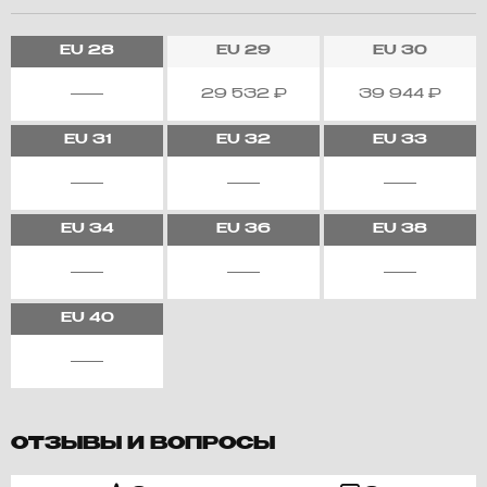
EU
28
EU
29
EU
30
29 532
₽
39 944
₽
EU
31
EU
32
EU
33
EU
34
EU
36
EU
38
EU
40
ОТЗЫВЫ И ВОПРОСЫ