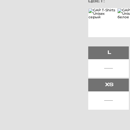
ЦВЕТ:
L
XS