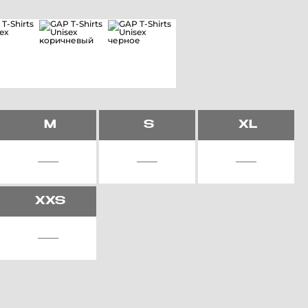
M
S
XL
XXS