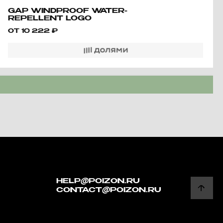
GAP WINDPROOF WATER-
REPELLENT LOGO
EMBROIDERED LOOSE
ОТ
10 222
₽
LIGHT OUTDOOR JACKET
UNISEX
HELP@POIZON.RU
CONTACT@POIZON.RU