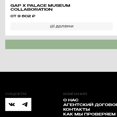
GAP X PALACE MUSEUM
COLLABORATION
EMBROIDERED LOGO
ОТ
9 802
₽
HOODED JACKET SPRING
JACKET MEN'S RED
СОЦСЕТИ
КОМПАНИЯ
О НАС
АГЕНТСКИЙ ДОГОВО
КОНТАКТЫ
КАК МЫ ПРОВЕРЯЕМ