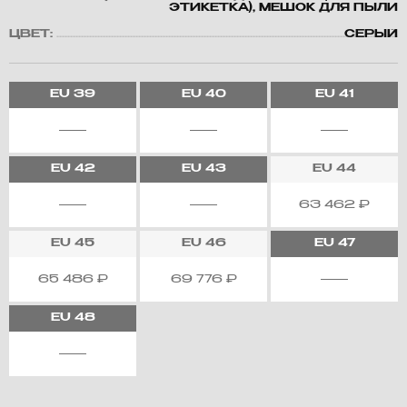
ЭТИКЕТКА), МЕШОК ДЛЯ ПЫЛИ
ЦВЕТ:
СЕРЫЙ
EU
39
EU
40
EU
41
EU
42
EU
43
EU
44
63 462
₽
EU
45
EU
46
EU
47
65 486
₽
69 776
₽
EU
48