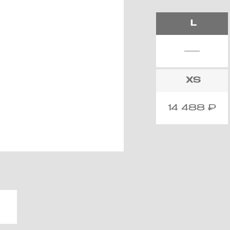
L
XS
14 488
₽