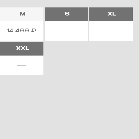
M
S
XL
14 488
₽
XXL