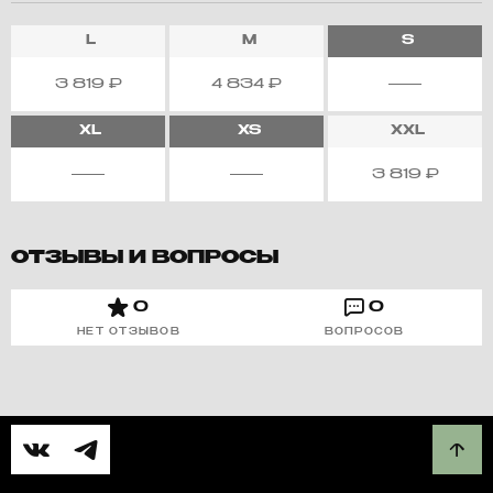
L
M
S
3 819
₽
4 834
₽
XL
XS
XXL
3 819
₽
ОТЗЫВЫ И ВОПРОСЫ
0
0
НЕТ ОТЗЫВОВ
ВОПРОСОВ