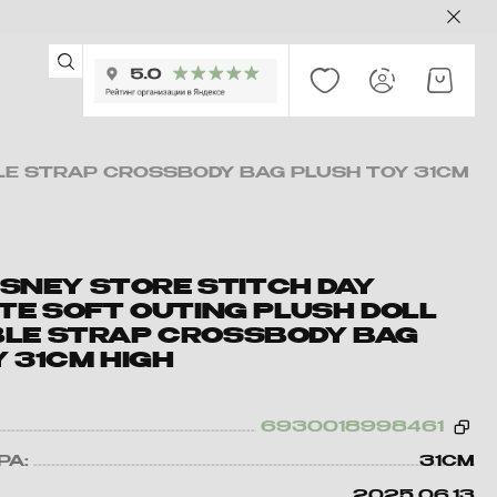
BLE STRAP CROSSBODY BAG PLUSH TOY 31CM
DISNEY STORE STITCH DAY
TE SOFT OUTING PLUSH DOLL
LE STRAP CROSSBODY BAG
 31CM HIGH
6930018998461
РА:
31CM
2025.06.13