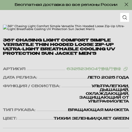
Бесплатная доставка во все регионы России
361° CHASING LIGHT COMFORT SIMPLE
VERSATILE THIN HOODED LOOSE ZIP-UP
ULTRA-LIGHT BREATHABLE COOLING UV
PROTECTION SUN JACKET MEN'S
АРТИКУЛ
632523604宁静绿/宁静绿
ДАТА РЕЛИЗА:
ЛЕТО 2025 ГОДА
ФУНКЦИЯ / СВОЙСТВА:
УЛЬТРАЛЕГКИЙ,
ДЫШАЩИЙ,
ОХЛАЖДАЮЩИЙ,
ЗАЩИЩАЮЩИЙ ОТ
УЛЬТРАФИОЛЕТА
ТИП РУКАВА:
ВРАЩАЮЩАЯ МАНЖЕТА
ЦВЕТ:
ТИХИЙ ЗЕЛЕНЫЙ/QUIET GREEN